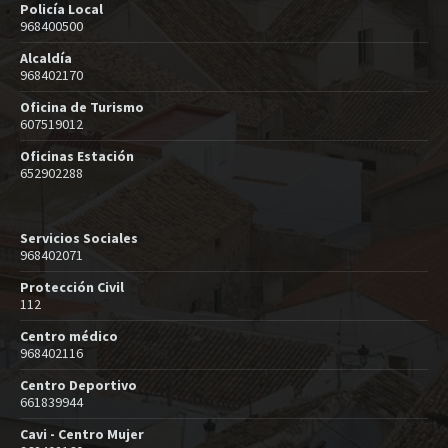
Policía Local
968400500
Alcaldía
968402170
Oficina de Turismo
607519012
Oficinas Estación
652902288
Servicios Sociales
968402071
Protección Civil
112
Centro médico
968402116
Centro Deportivo
661839944
Cavi - Centro Mujer