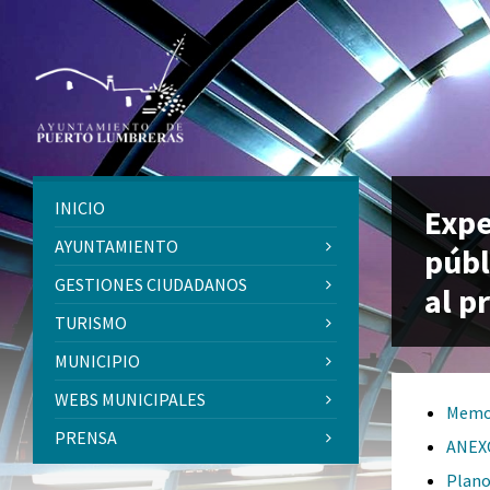
Skip
Skip
Skip
to
to
to
content
left
footer
sidebar
INICIO
Expe
AYUNTAMIENTO
públ
GESTIONES CIUDADANOS
al p
TURISMO
MUNICIPIO
WEBS MUNICIPALES
Memor
PRENSA
ANEXO
Plano