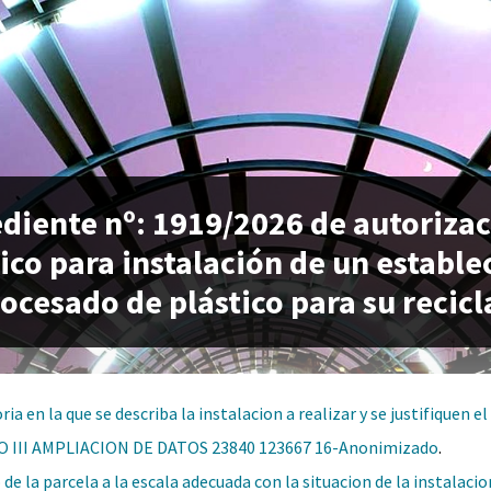
diente nº: 1919/2026 de autorizac
ico para instalación de un estable
rocesado de plástico para su recicl
ia en la que se describa la instalacion a realizar y se justifiquen 
 III AMPLIACION DE DATOS 23840 123667 16-Anonimizado
.
 de la parcela a la escala adecuada con la situacion de la instalac