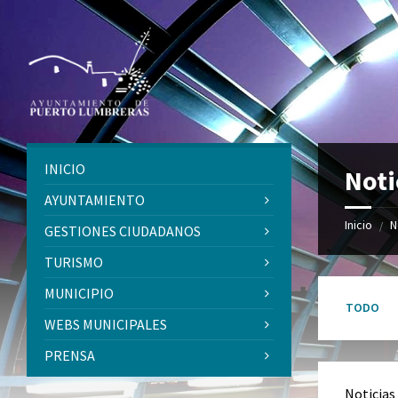
Skip
Skip
Skip
to
to
to
content
left
footer
sidebar
INICIO
Noti
AYUNTAMIENTO
Inicio
N
/
GESTIONES CIUDADANOS
TURISMO
MUNICIPIO
TODO
WEBS MUNICIPALES
PRENSA
Noticia