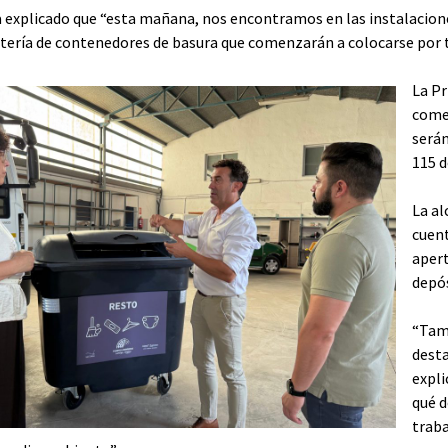
 explicado que “esta mañana, nos encontramos en las instalacione
tería de contenedores de basura que comenzarán a colocarse por t
La Pr
come
serán
115 d
La a
cuent
apert
depós
“Tamb
desta
expli
qué d
traba