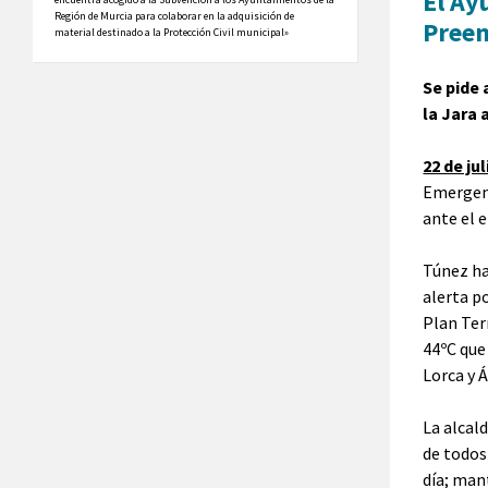
El Ay
Región de Murcia para colaborar en la adquisición de
Preem
material destinado a la Protección Civil municipal»
Se pide 
la Jara 
22 de jul
Emergenc
ante el 
Túnez ha
alerta p
Plan Ter
44ºC que
Lorca y Á
La alcal
de todos
día; man