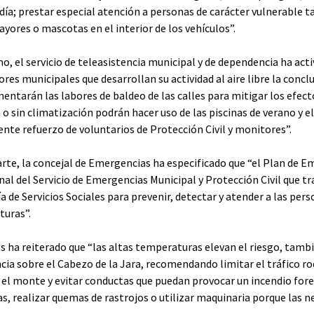
 día; prestar especial atención a personas de carácter vulnerable 
ayores o mascotas en el interior de los vehículos”.
o, el servicio de teleasistencia municipal y de dependencia ha acti
res municipales que desarrollan su actividad al aire libre la conclu
mentarán las labores de baldeo de las calles para mitigar los efect
re o sin climatización podrán hacer uso de las piscinas de verano y 
ente refuerzo de voluntarios de Protección Civil y monitores”.
arte, la concejal de Emergencias ha especificado que “el Plan de 
nal del Servicio de Emergencias Municipal y Protección Civil que tra
ía de Servicios Sociales para prevenir, detectar y atender a las per
uras”.
s ha reiterado que “las altas temperaturas elevan el riesgo, tambi
ancia sobre el Cabezo de la Jara, recomendando limitar el tráfico r
 el monte y evitar conductas que puedan provocar un incendio fores
s, realizar quemas de rastrojos o utilizar maquinaria porque las ne