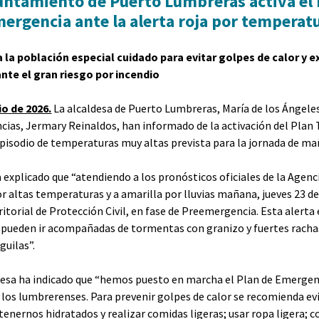
untamiento de Puerto Lumbreras activa el 
ergencia ante la alerta roja por temperat
a la población especial cuidado para evitar golpes de calor y 
ante el gran riesgo por incendio
io de 2026.
La alcaldesa de Puerto Lumbreras, María de los Ángeles
ias, Jermary Reinaldos, han informado de la activación del Plan T
episodio de temperaturas muy altas prevista para la jornada de ma
 explicado que “atendiendo a los pronósticos oficiales de la Agenc
or altas temperaturas y a amarilla por lluvias mañana, jueves 23 d
ritorial de Protección Civil, en fase de Preemergencia. Esta alert
 pueden ir acompañadas de tormentas con granizo y fuertes rachas
guilas”.
desa ha indicado que “hemos puesto en marcha el Plan de Emergenci
 los lumbrerenses. Para prevenir golpes de calor se recomienda evit
tenernos hidratados y realizar comidas ligeras; usar ropa ligera; c