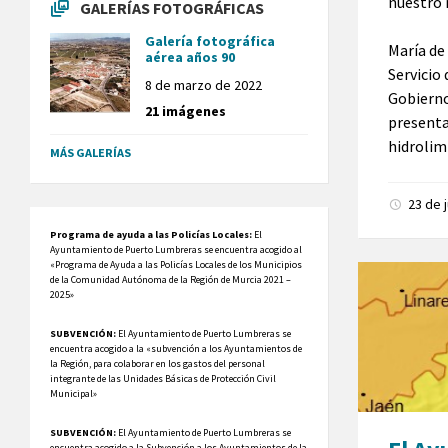
nuestro 
GALERÍAS FOTOGRÁFICAS
Galería fotográfica
María de
aérea años 90
Servicio
8 de marzo de 2022
Gobierno
21 imágenes
presenta
hidrolim
MÁS GALERÍAS
23 de 
Programa de ayuda a las Policías Locales:
El
Ayuntamiento de Puerto Lumbreras se encuentra acogido al
«Programa de Ayuda a las Policías Locales de los Municipios
de la Comunidad Autónoma de la Región de Murcia 2021 –
2025»
SUBVENCIÓN:
El Ayuntamiento de Puerto Lumbreras se
encuentra acogido a la «subvención a los Ayuntamientos de
la Región, para colaborar en los gastos del personal
integrante de las Unidades Básicas de Protección Civil
Municipal»
SUBVENCIÓN:
El Ayuntamiento de Puerto Lumbreras se
encuentra acogido a la Subvención a los Ayuntamientos de la