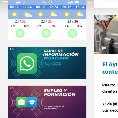
El Ay
conte
Puerto 
diseño r
23 de jul
Burrueco