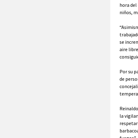
hora del
niños, m
“Asimism
trabajado
se incre
aire lib
consigui
Por su p
de perso
concejal
temperat
Reinaldo
la vigil
respetar
barbacoa
fuegos”.