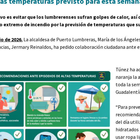
tas temperaturas previsto para esta seman
ivo es evitar que los lumbrerenses sufran golpes de calor, así
o extremo de incendio por la previsión de temperaturas que su
io de 2026.
La alcaldesa de Puerto Lumbreras, María de los Ángeles
ias, Jermary Reinaldos, ha pedido colaboración ciudadana ante el
Túnez ha ad
naranja la 
toda la sem
Guadalentín
“Para preve
recomienda 
del día uti
hidratados 
usar ropa l