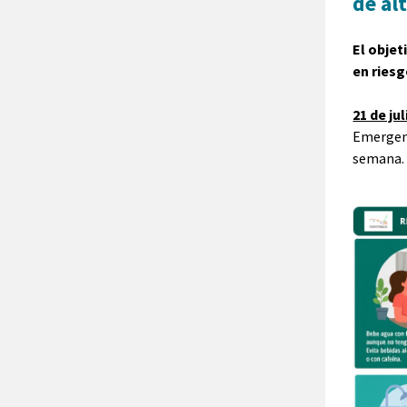
de al
El objet
en riesg
21 de jul
Emergenc
semana.