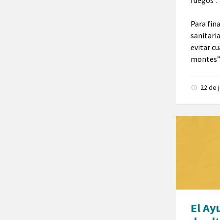
Para fin
sanitari
evitar c
montes”
22 de 
El Ay