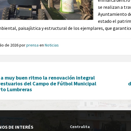
enmarca dentro 
se realizan a tra
Ayuntamiento de
estado el patri
iental, paisajística y estructural de los ejemplares, que garantice
ulio de 2026
por
prensa
en
Noticias
a muy buen ritmo la renovación integral
vestuarios del Campo de Fútbol Municipal
d
rto Lumbreras
NOS DE INTERÉS
Centralita