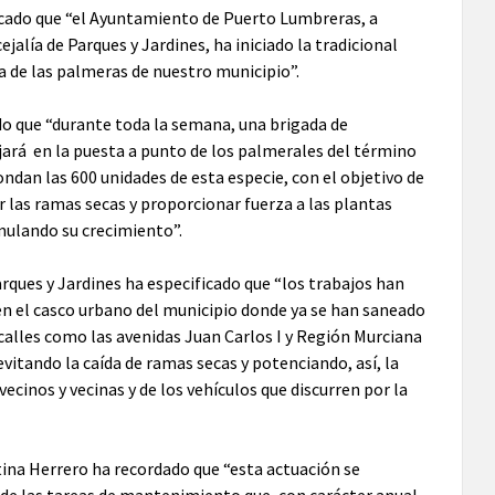
icado que “el Ayuntamiento de Puerto Lumbreras, a
ejalía de Parques y Jardines, ha iniciado la tradicional
 de las palmeras de nuestro municipio”.
ado que “durante toda la semana, una brigada de
jará en la puesta a punto de los palmerales del término
ondan las 600 unidades de esta especie, con el objetivo de
ar las ramas secas y proporcionar fuerza a las plantas
mulando su crecimiento”.
arques y Jardines ha especificado que “los trabajos han
n el casco urbano del municipio donde ya se han saneado
calles como las avenidas Juan Carlos I y Región Murciana
 evitando la caída de ramas secas y potenciando, así, la
vecinos y vecinas y de los vehículos que discurren por la
tina Herrero ha recordado que “esta actuación se