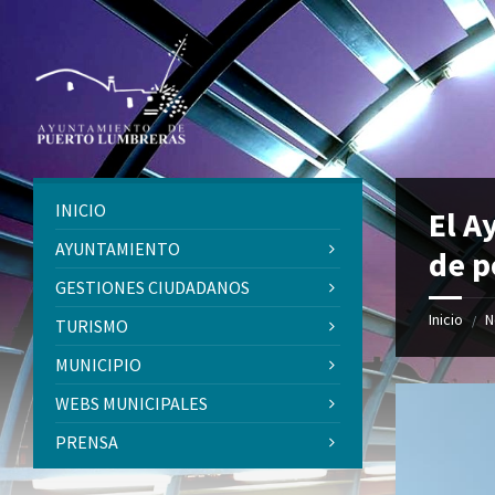
Skip
Skip
Skip
to
to
to
content
left
footer
sidebar
INICIO
El A
AYUNTAMIENTO
de p
GESTIONES CIUDADANOS
Inicio
N
/
TURISMO
MUNICIPIO
WEBS MUNICIPALES
PRENSA