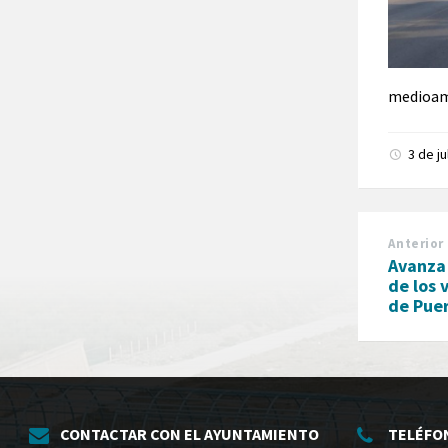
medioamb
3 de j
Anterior
Avanza 
de los 
de Pue
CONTACTAR CON EL AYUNTAMIENTO
TELÉFO