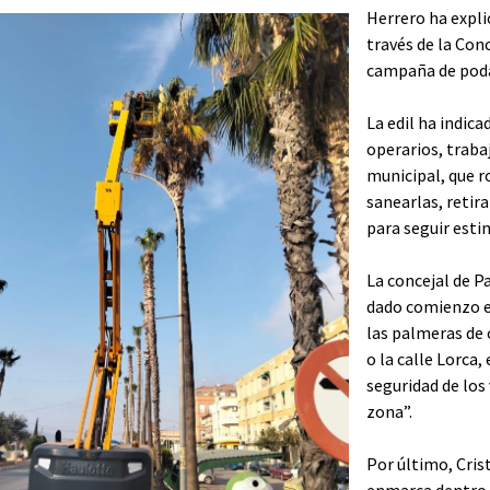
Herrero ha expl
través de la Conc
campaña de poda
La edil ha indic
operarios, traba
municipal, que r
sanearlas, retir
para seguir esti
La concejal de P
dado comienzo e
las palmeras de 
o la calle Lorca,
seguridad de los 
zona”.
Por último, Cris