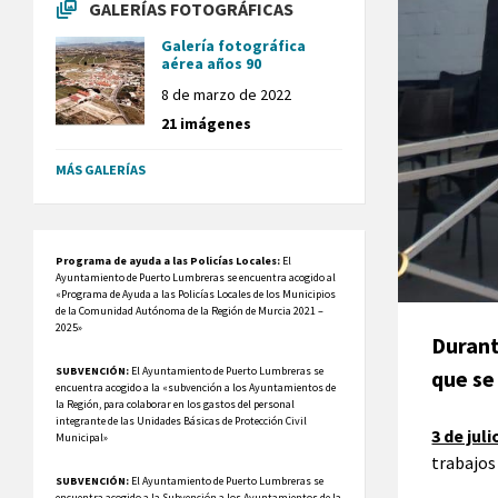
GALERÍAS FOTOGRÁFICAS
Galería fotográfica
aérea años 90
8 de marzo de 2022
21 imágenes
MÁS GALERÍAS
Programa de ayuda a las Policías Locales:
El
Ayuntamiento de Puerto Lumbreras se encuentra acogido al
«Programa de Ayuda a las Policías Locales de los Municipios
de la Comunidad Autónoma de la Región de Murcia 2021 –
2025»
Durant
SUBVENCIÓN:
El Ayuntamiento de Puerto Lumbreras se
que se
encuentra acogido a la «subvención a los Ayuntamientos de
la Región, para colaborar en los gastos del personal
integrante de las Unidades Básicas de Protección Civil
3 de juli
Municipal»
trabajos
SUBVENCIÓN:
El Ayuntamiento de Puerto Lumbreras se
encuentra acogido a la Subvención a los Ayuntamientos de la