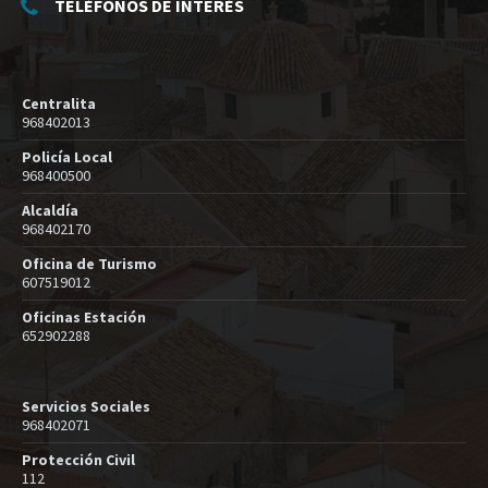
TELÉFONOS DE INTERÉS
Centralita
968402013
Policía Local
968400500
Alcaldía
968402170
Oficina de Turismo
607519012
Oficinas Estación
652902288
Servicios Sociales
968402071
Protección Civil
112