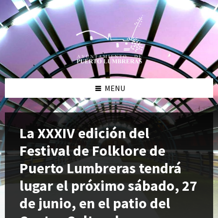
Skip
Skip
Skip
to
to
to
content
left
footer
sidebar
MENU
La XXXIV edición del
Festival de Folklore de
Puerto Lumbreras tendrá
lugar el próximo sábado, 27
de junio, en el patio del