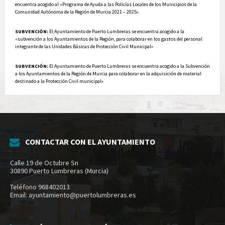
encuentra acogido al «Programa de Ayuda a las Policías Locales de los Municipios de la
Comunidad Autónoma de la Región de Murcia 2021 – 2025»
SUBVENCIÓN:
El Ayuntamiento de Puerto Lumbreras se encuentra acogido a la
«subvención a los Ayuntamientos de la Región, para colaborar en los gastos del personal
integrante de las Unidades Básicas de Protección Civil Municipal»
SUBVENCIÓN:
El Ayuntamiento de Puerto Lumbreras se encuentra acogido a la Subvención
a los Ayuntamientos de la Región de Murcia para colaborar en la adquisición de material
destinado a la Protección Civil municipal»
CONTACTAR CON EL AYUNTAMIENTO
Calle 19 de Octubre Sn
30890 Puerto Lumbreras (Murcia)
Teléfono 968402013
Email: ayuntamiento@puertolumbreras.es